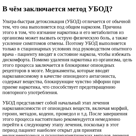
В чём заключается метод УБОД?
Ультра-быстрая детоксикация (УБОД) отличается от обычной
тем, что она выполняется под общим наркозом. Причина
этого в том, что изгнание наркотика и его метаболитов из
организма может вызвать острую физическую боль, а также
усиление симптомов отмены. Поэтому УБОД выполняется
только в стационарных условиях под руководством опытного
врача - пациенту вводят в состояние наркоза, чтобы избежать
дискомфорта. Помимо удаления наркотика из организма, цель
этого процесса заключается в блокировке опиоидных
рецепторов в мозге. Медикаменты, которые вводят
наркозависимому в качестве опиоидного антагониста,
содержат вещества, блокирующие чувство эйфории при
приеме наркотика, что способствует предотвращению
повторного употребления.
УБОД представляет собой начальный этап лечения
наркозависимости от опиоидных веществ, включая морфий,
героин, метадон, кодеин, промедол и т.д. После завершения
этого процесса настоятельно рекомендуется немедленно
перейти к следующему этапу лечения, поскольку в этот
период пациент наиболее открыт для принятия
медикаментозных и психотерапевтических методов лечения.