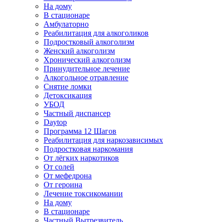
На дому
В стационаре
Амбулаторно
Реабилитация для алкоголиков
Подростковый алкоголизм
Женский алкоголизм
Хронический алкоголизм
Принудительное лечение
Алкогольное отравление
Снятие ломки
Детоксикация
УБОД
Частный диспансер
Daytop
Программа 12 Шагов
Реабилитация для наркозависимых
Подростковая наркомания
От лёгких наркотиков
От солей
От мефедрона
От героина
Лечение токсикомании
На дому
В стационаре
Частный Вытрезвитель