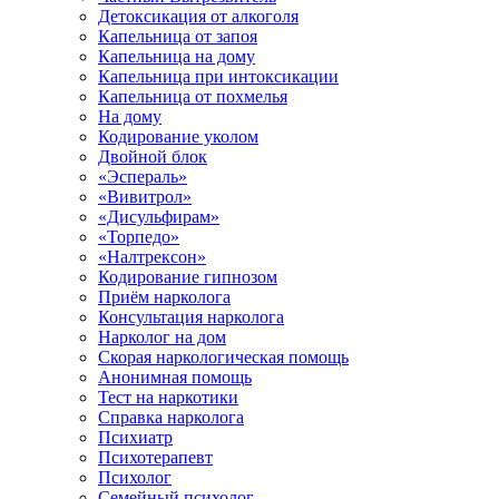
Детоксикация от алкоголя
Капельница от запоя
Капельница на дому
Капельница при интоксикации
Капельница от похмелья
На дому
Кодирование уколом
Двойной блок
«Эспераль»
«Вивитрол»
«Дисульфирам»
«Торпедо»
«Налтрексон»
Кодирование гипнозом
Приём нарколога
Консультация нарколога
Нарколог на дом
Скорая наркологическая помощь
Анонимная помощь
Тест на наркотики
Справка нарколога
Психиатр
Психотерапевт
Психолог
Семейный психолог