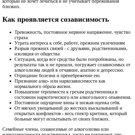
который не хочет лечиться и не учитывает переживания
близких.
Как проявляется созависимость
Тревожность, постоянное нервное напряжение, чувство
страха
Утрата интереса к себе, работе, прежним увлечениям
Разрыв прежних связей - с друзьями, родственниками,
изоляция от общества
Ситуация, когда все средства были попробованы, но
результаты так и не пришли, погружает созависимых от
алкоголизма людей в отчаяние, апатию и депрессию.
Отрицание болезни и пренебрежение ею.
Признание алко- или наркозависимости как
нормального образа жизни.
Повышение терпимости к грехам родственника в
состоянии наркотического или алкогольного опьянения.
Постоянное ощущение вины и низкая оценка себя.
От мягких увещеваний до жестких высказываний и
открытых конфликтов - весь спектр критики, который
больные могут испытывать от своих близких.
Семейные члены, созависимые от алкоголизма или
наркозависимости родственника, часто не понимают, что