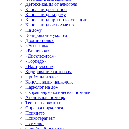
Детоксикация от алкоголя
Капельница от запоя
Капельница на дому
Капельница при интоксикации
Капельница от похмелья
На дому
Кодирование уколом
Двойной блок
«Эспераль»
«Вивитрол»
«Дисульфирам»
«Торпедо»
«Налтрексон»
Кодирование гипнозом
Приём нарколога
Консультация нарколога
Нарколог на дом
Скорая наркологическая помощь
Анонимная помощь
Тест на наркотики
Справка нарколога
Психиатр
Психотерапевт
Психолог
Семейный психолог