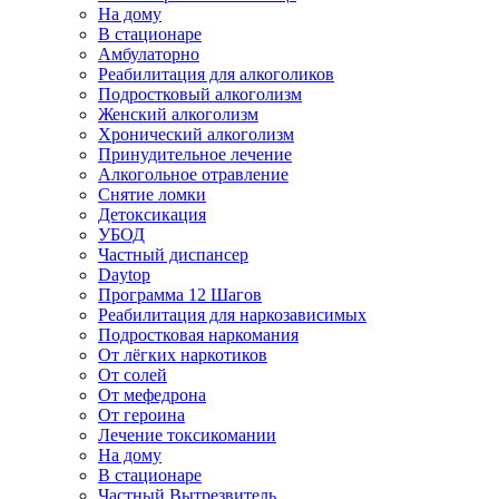
На дому
В стационаре
Амбулаторно
Реабилитация для алкоголиков
Подростковый алкоголизм
Женский алкоголизм
Хронический алкоголизм
Принудительное лечение
Алкогольное отравление
Снятие ломки
Детоксикация
УБОД
Частный диспансер
Daytop
Программа 12 Шагов
Реабилитация для наркозависимых
Подростковая наркомания
От лёгких наркотиков
От солей
От мефедрона
От героина
Лечение токсикомании
На дому
В стационаре
Частный Вытрезвитель