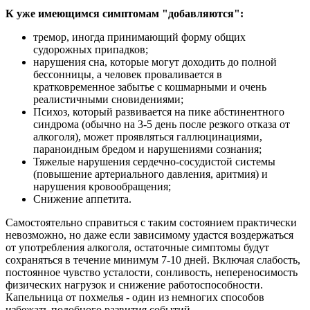
К уже имеющимся симптомам "добавляются":
тремор, иногда принимающий форму общих
судорожных припадков;
нарушения сна, которые могут доходить до полной
бессонницы, а человек проваливается в
кратковременное забытье с кошмарными и очень
реалистичными сновидениями;
Психоз, который развивается на пике абстинентного
синдрома (обычно на 3-5 день после резкого отказа от
алкоголя), может проявляться галлюцинациями,
параноидным бредом и нарушениями сознания;
Тяжелые нарушения сердечно-сосудистой системы
(повышение артериального давления, аритмия) и
нарушения кровообращения;
Снижение аппетита.
Самостоятельно справиться с таким состоянием практически
невозможно, но даже если зависимому удастся воздержаться
от употребления алкоголя, остаточные симптомы будут
сохраняться в течение минимум 7-10 дней. Включая слабость,
постоянное чувство усталости, сонливость, непереносимость
физических нагрузок и снижение работоспособности.
Капельница от похмелья - один из немногих способов
избежать подобного развития событий.