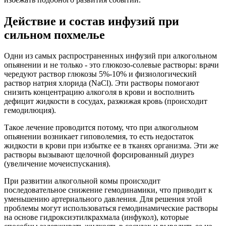
Действие и состав инфузий при
сильном похмелье
Одни из самых распространенных инфузий при алкогольном
опьянении и не только - это глюкозо-солевые растворы: врачи
чередуют раствор глюкозы 5%-10% и физиологический
раствор натрия хлорида (NaCl). Эти растворы помогают
снизить концентрацию алкоголя в крови и восполнить
дефицит жидкости в сосудах, разжижая кровь (происходит
гемодилюция).
Такое лечение проводится потому, что при алкогольном
опьянении возникает гиповолемия, то есть недостаток
жидкости в крови при избытке ее в тканях организма. Эти же
растворы вызывают щелочной форсированный диурез
(увеличение мочеиспускания).
При развитии алкогольной комы происходит
последовательное снижение гемодинамики, что приводит к
уменьшению артериального давления. Для решения этой
проблемы могут использоваться гемодинамические растворы
на основе гидроксиэтилкрахмала (инфукол), которые