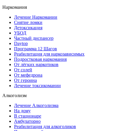
Наркомания
Лечение Наркомании
Снятие ломки
Детоксикация
УБОД
Частный диспансер
Daytop
Программа 12 Шагов
Реабилитация для наркозависимых
Подростковая наркомания
От лёгких наркотиков
От солей
От мефедрона
От героина
Лечение токсикомании
Алкоголизм
Лечение Алкоголизма
На дому
В стационаре
Амбулаторно
Реабилитация для алкоголиков