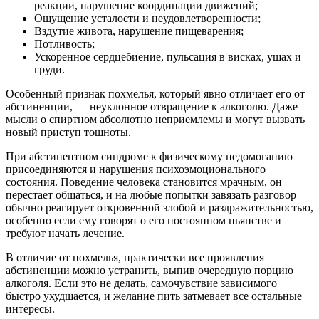
реакции, нарушение координации движений;
Ощущение усталости и неудовлетворенности;
Вздутие живота, нарушение пищеварения;
Потливость;
Ускоренное сердцебиение, пульсация в висках, ушах и
груди.
Особенный признак похмелья, который явно отличает его от
абстиненции, — неуклонное отвращение к алкоголю. Даже
мысли о спиртном абсолютно неприемлемы и могут вызвать
новый приступ тошноты.
При абстинентном синдроме к физическому недомоганию
присоединяются и нарушения психоэмоционального
состояния. Поведение человека становится мрачным, он
перестает общаться, и на любые попытки завязать разговор
обычно реагирует откровенной злобой и раздражительностью,
особенно если ему говорят о его постоянном пьянстве и
требуют начать лечение.
В отличие от похмелья, практически все проявления
абстиненции можно устранить, выпив очередную порцию
алкоголя. Если это не делать, самочувствие зависимого
быстро ухудшается, и желание пить затмевает все остальные
интересы.