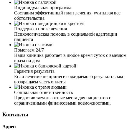
приехал, грамотно и быстро провел процедуру,
Индивидуальная программа
установил капельницу, дал все необходимые
Составим эффективный план лечения, учитывая все
рекомендации. Хочу выразить огромную благодарность
обстоятельства
за вашу внимательность, профессионализм, терпение и
работу, которую вы выполняете.
Поддержка после лечения
Психологическая помощь в социальной адаптации
пациента
Помогаем 24/7
Наша клиника работает в любое время суток с выездом
врача на дом
Мой муж ушёл в запой на несколько недель. Я
обратилась к вам, так как он не хотел выходить из запоя.
Гарантия результата
Мне дали четкие рекомендации по поведению с ним. И
Если лечение не принесет ожидаемого результата, мы
через пару дней, благодаря вашим рекомендациям, я
возвращаем часть оплаты
смогла настоять и уговорить мужа о выводе из запоя.
Приехал врач, установил капельницу, провел беседу с
Социальная ответственность
мужем. Теперь муж хочет закодировать, это чудо и
Предоставляем льготные места для пациентов с
только.
ограниченными финансовыми возможностями.
Контакты
Адрес: