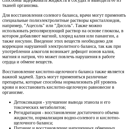
способны задерживать жидкость в сосудах и выводить ее из
тканей организма.
Для восстановления солевого баланса, врачи могут применять
специальные полиэлектролитные растворы кристаллоидов,
например, "Ацесоль" или "Дисоль". Также можно
использовать реполяризующий раствор на основе глюкозы, в
котором добавляют магний, хлорид калия или панангин, а
также инсулин. Введение этих веществ необходимо для
коррекции нарушений электролитного баланса, так как при
употреблении алкоголя возникает дефицит ионов калия,
магния и натрия, что может повлечь нарушения в работе
сердца и обмене веществ.
Восстановление кислотно-щелочного баланса также является
важной задачей. Здесь могут применяться различные
препараты, которые способны нормализовать pH уровень
крови и восстановить кислотно-щелочную равновесие в
организме.
Детоксикация - улучшение вывода этанола и его
токсических метаболитов;
Регидратация - восстановление достаточного объема
жидкости, нормализация водно-солевого и кислотно-
щелочного баланса;
Питание и восстановление нарушенных обменных