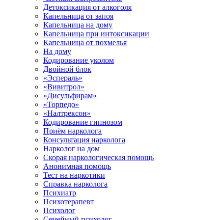
Детоксикация от алкоголя
Капельница от запоя
Капельница на дому
Капельница при интоксикации
Капельница от похмелья
На дому
Кодирование уколом
Двойной блок
«Эспераль»
«Вивитрол»
«Дисульфирам»
«Торпедо»
«Налтрексон»
Кодирование гипнозом
Приём нарколога
Консультация нарколога
Нарколог на дом
Скорая наркологическая помощь
Анонимная помощь
Тест на наркотики
Справка нарколога
Психиатр
Психотерапевт
Психолог
Семейный психолог