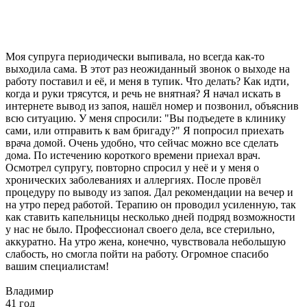
Моя супруга периодически выпивала, но всегда как-то
выходила сама. В этот раз неожиданный звонок о выходе на
работу поставил и её, и меня в тупик. Что делать? Как идти,
когда и руки трясутся, и речь не внятная? Я начал искать в
интернете вывод из запоя, нашёл номер и позвонил, объяснив
всю ситуацию. У меня спросили: "Вы подъедете в клинику
сами, или отправить к вам бригаду?" Я попросил приехать
врача домой. Очень удобно, что сейчас можно все сделать
дома. По истечению короткого времени приехал врач.
Осмотрел супругу, повторно спросил у неё и у меня о
хронических заболеваниях и аллергиях. После провёл
процедуру по выводу из запоя. Дал рекомендации на вечер и
на утро перед работой. Терапию он проводил усиленную, так
как ставить капельницы несколько дней подряд возможности
у нас не было. Профессионал своего дела, все стерильно,
аккуратно. На утро жена, конечно, чувствовала небольшую
слабость, но смогла пойти на работу. Огромное спасибо
вашим специалистам!
Владимир
41 год