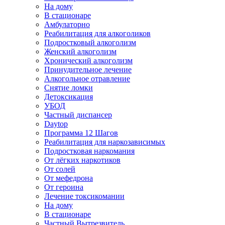
На дому
В стационаре
Амбулаторно
Реабилитация для алкоголиков
Подростковый алкоголизм
Женский алкоголизм
Хронический алкоголизм
Принудительное лечение
Алкогольное отравление
Снятие ломки
Детоксикация
УБОД
Частный диспансер
Daytop
Программа 12 Шагов
Реабилитация для наркозависимых
Подростковая наркомания
От лёгких наркотиков
От солей
От мефедрона
От героина
Лечение токсикомании
На дому
В стационаре
Частный Вытрезвитель