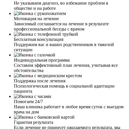
Не указываем диагноз, во избежание проблем в
беседовал не только с братом, но и пригласил потом нас
обществе и на работе
отдельно. Рассказав все подводные камни, дал
рекомендации по поведению с зависимым человеком.
Мотивация на лечение
Сейчас наша семья с надеждой и верой смотрит в
Зависимый соглашается на лечение в результате
будущее. Желаем вашим специалистам терпения и
профессиональной беседы с врачом
успехов в их работе.
Я жена наркомана. Узнав по рекомендациям о вашей
клинике, спустя какое-то время, позвонила. И могу с
Бесплатная консультация
уверенностью сказать, что это лучший выбор. Общение
Поддержим вас и ваших родственников в тяжелой
с сотрудниками дало мне понять, что у вас работают
ситуации
профессионалы, знающие своё дело. Сейчас муж
проходит лечение, я всегда на связи с сотрудниками и
Индивидуальная программа
могу узнать, какая динамика выздоровления, чем он
Составим эффективный план лечения, учитывая все
занимается, как проходит работа с психологом.
обстоятельства
Огромное вам спасибо за каждую оказанную помощь и
поддержку в таких не легких жизненных ситуациях.
Поддержка после лечения
Психологическая помощь в социальной адаптации
пациента
Помогаем 24/7
Наша клиника работает в любое время суток с выездом
Я редко употребляю наркотики. Но в этот раз, на дне
врача на дом
рождении, я сильно перебрала с амфетамином. У меня
пошла кровь из носа, и я сильно напугалась. Позвонив
Гарантия результата
брату, все ему рассказала, и он начал предпринимать
Если лечение не принесет ожидаемого результата, мы
действия. Буквально через 10 минут мне поступил