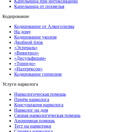
Капельница при интоксикации
Капельница от похмелья
Кодирование
Кодирование от Алкоголизма
На дому
Кодирование уколом
Двойной блок
«Эспераль»
«Вивитрол»
«Дисульфирам»
«Торпедо»
«Налтрексон»
Кодирование гипнозом
Услуги нарколога
Наркологическая помощь
Приём нарколога
Консультация нарколога
Нарколог на дом
Скорая наркологическая помощь
Анонимная помощь
Тест на наркотики
Справка нарколога