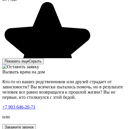
Показать еще
Скрыть
Вызвать врача на дом
Кто-то из ваших родственников или друзей страдает от
зависимости? Вы всячески пытались помочь, но в результате
человек все равно возвращался к прошлой жизни? Вы не
первые, кто столкнулся с этой бедой.
Лечение наркомании в вашей клинике стало огромным
+7 903 646-20-71
прорывом для нас. Мой сын больше двух лет
употреблял курительные вещества и ни хотел
или
признавать свою проблему. Решившись отправить его к
вам на лечение, сын получил всестороннюю помощь и
Закажите звонок