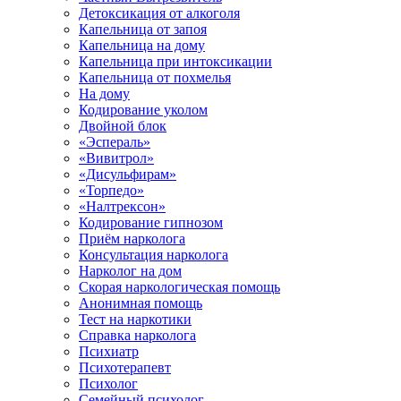
Детоксикация от алкоголя
Капельница от запоя
Капельница на дому
Капельница при интоксикации
Капельница от похмелья
На дому
Кодирование уколом
Двойной блок
«Эспераль»
«Вивитрол»
«Дисульфирам»
«Торпедо»
«Налтрексон»
Кодирование гипнозом
Приём нарколога
Консультация нарколога
Нарколог на дом
Скорая наркологическая помощь
Анонимная помощь
Тест на наркотики
Справка нарколога
Психиатр
Психотерапевт
Психолог
Семейный психолог