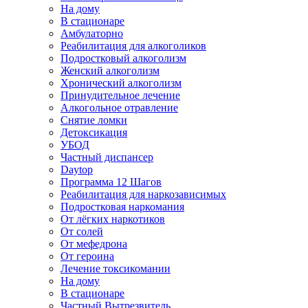
На дому
В стационаре
Амбулаторно
Реабилитация для алкоголиков
Подростковый алкоголизм
Женский алкоголизм
Хронический алкоголизм
Принудительное лечение
Алкогольное отравление
Снятие ломки
Детоксикация
УБОД
Частный диспансер
Daytop
Программа 12 Шагов
Реабилитация для наркозависимых
Подростковая наркомания
От лёгких наркотиков
От солей
От мефедрона
От героина
Лечение токсикомании
На дому
В стационаре
Частный Вытрезвитель