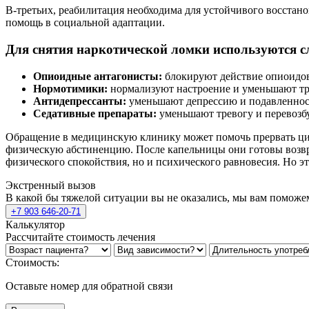
В-третьих, реабилитация необходима для устойчивого восста
помощь в социальной адаптации.
Для снятия наркотической ломки используются 
Опиоидные антагонисты:
блокируют действие опиоидов
Нормотимики:
нормализуют настроение и уменьшают тр
Антидепрессанты:
уменьшают депрессию и подавленнос
Седативные препараты:
уменьшают тревогу и перевозб
Обращение в медицинскую клинику может помочь прервать цикл
физическую абстиненцию. После капельницы они готовы возвращ
физического спокойствия, но и психического равновесия. Но эт
Экстренный вызов
В какой бы тяжелой ситуации вы не оказались, мы вам поможе
+7 903 646-20-71
Калькулятор
Рассчитайте стоимость лечения
Стоимость:
Оставьте номер для обратной связи