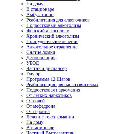
На дому
В стационаре
Амбулаторно
Реабилитация для алкоголиков
Подростковый алкоголизм
Женский алкоголизм
Хронический алкоголизм
Принудительное лечение
Алкогольное отравление
Снятие ломки
Детоксикация
УБОД
Частный диспансер
Daytop
Программа 12 Шагов
Реабилитация для наркозависимых
Подростковая наркомания
От лёгких наркотиков
От солей
От мефедрона
От героина
Лечение токсикомании
На дому
В стационаре
Частный Вытрезвитель