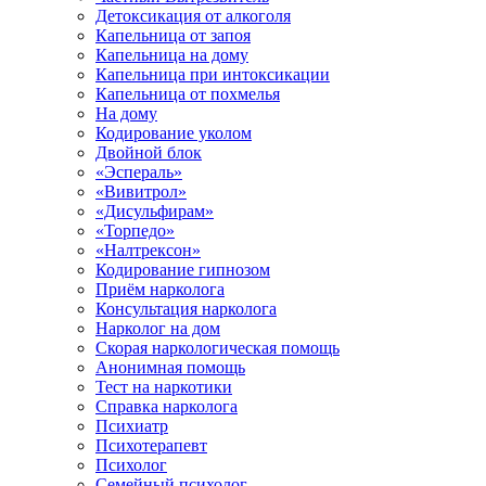
Детоксикация от алкоголя
Капельница от запоя
Капельница на дому
Капельница при интоксикации
Капельница от похмелья
На дому
Кодирование уколом
Двойной блок
«Эспераль»
«Вивитрол»
«Дисульфирам»
«Торпедо»
«Налтрексон»
Кодирование гипнозом
Приём нарколога
Консультация нарколога
Нарколог на дом
Скорая наркологическая помощь
Анонимная помощь
Тест на наркотики
Справка нарколога
Психиатр
Психотерапевт
Психолог
Семейный психолог